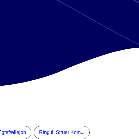
gtefællejob
Ring til Struer Kom...