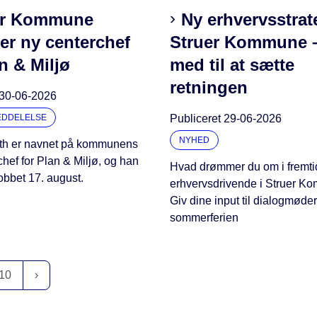
er Kommune
Ny erhvervsstrat
er ny centerchef
Struer Kommune 
n & Miljø
med til at sætte
retningen
30-06-2026
EDDELELSE
Publiceret
29-06-2026
NYHED
th er navnet på kommunens
hef for Plan & Miljø, og han
Hvad drømmer du om i fremt
 jobbet 17. august.
erhvervsdrivende i Struer 
Giv dine input til dialogmøder
sommerferien
10