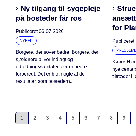
Ny tilgang til sygepleje
Stru
på bosteder får ros
ansætt
for Pla
Publiceret
06-07-2026
NYHED
Publiceret
PRESSEM
Borgere, der sover bedre. Borgere, der
sjældnere bliver indlagt og
Kaare Hjor
udredningssamtaler, der er bedre
nye centerc
forberedt. Det er blot nogle af de
tiltræder i
resultater, som bostedern...
1
2
3
4
5
6
7
8
9