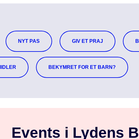
NYT PAS
GIV ET PRAJ
B
IDLER
BEKYMRET FOR ET BARN?
Events i Lydens 